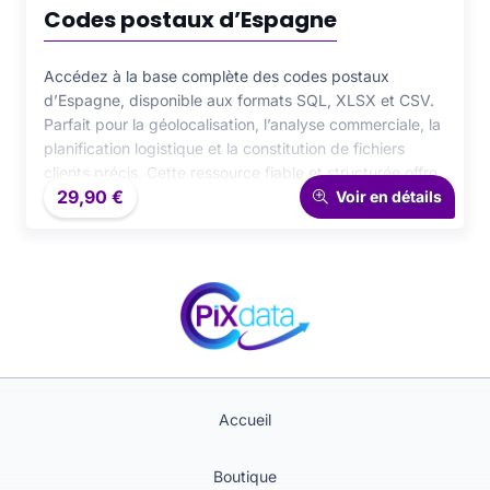
Codes postaux d’Espagne
Accédez à la base complète des codes postaux
d’Espagne, disponible aux formats SQL, XLSX et CSV.
Parfait pour la géolocalisation, l’analyse commerciale, la
planification logistique et la constitution de fichiers
clients précis. Cette ressource fiable et structurée offre
29,90
€
un accès exhaustif à l’ensemble des codes postaux
Voir en détails
espagnols, facilitant une intégration rapide et efficace
dans vos projets professionnels et scientifiques.
Accueil
Boutique