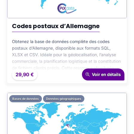
Codes postaux d’Allemagne
Obtenez la base de données complète des codes
postaux d’Allemagne, disponible aux formats SQL,
XLSX et CSV. Idéale pour la géolocalisation, l’analyse
commerciale, la planification logistique et la constitution
de fichiers clients précis. Cette ressource structurée
29,90
€
offre un accès exhaustif à l’ensemble des codes
Voir en détails
postaux allemands, facilitant l’intégration rapide et
fiable dans vos projets professionnels et scientifiques.
Bases de données
Données géographiques