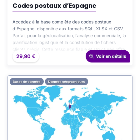
Codes postaux d’Espagne
Accédez à la base complète des codes postaux
d’Espagne, disponible aux formats SQL, XLSX et CSV.
Parfait pour la géolocalisation, l’analyse commerciale, la
planification logistique et la constitution de fichiers
clients précis. Cette ressource fiable et structurée offre
29,90
€
un accès exhaustif à l’ensemble des codes postaux
Voir en détails
espagnols, facilitant une intégration rapide et efficace
dans vos projets professionnels et scientifiques.
Bases de données
Données géographiques