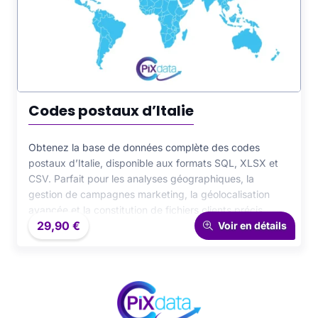
Codes postaux d’Italie
Obtenez la base de données complète des codes
postaux d’Italie, disponible aux formats SQL, XLSX et
CSV. Parfait pour les analyses géographiques, la
gestion de campagnes marketing, la géolocalisation
avancée et la constitution de fichiers clients précis.
29,90
€
Cette ressource fiable et structurée offre un accès
Voir en détails
direct à l’ensemble des codes postaux italiens, facilitant
l’intégration dans vos projets professionnels et
scientifiques.