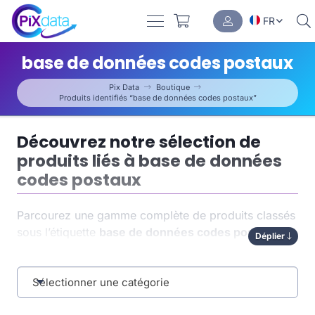
FR
base de données codes postaux
Pix Data
Boutique
Produits identifiés “base de données codes postaux”
Découvrez notre sélection de
produits liés à base de données
codes postaux
Parcourez une gamme complète de produits classés
sous l’étiquette
base de données codes postaux
.
Déplier
Chaque article a été soigneusement indexé pour
vous permettre de trouver rapidement ce dont vous
avez besoin. Cette organisation par tag optimise non
Sélectionner une catégorie
seulement la
navigation
, mais aussi la pertinence