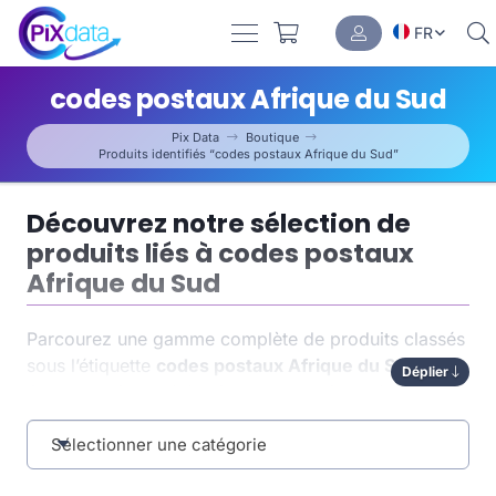
FR
codes postaux Afrique du Sud
Pix Data
Boutique
Produits identifiés “codes postaux Afrique du Sud”
Découvrez notre sélection de
produits liés à codes postaux
Afrique du Sud
Parcourez une gamme complète de produits classés
sous l’étiquette
codes postaux Afrique du Sud
.
Déplier
Chaque article a été soigneusement indexé pour
vous permettre de trouver rapidement ce dont vous
avez besoin. Cette organisation par tag optimise non
Sélectionner une catégorie
seulement la
navigation
, mais aussi la pertinence