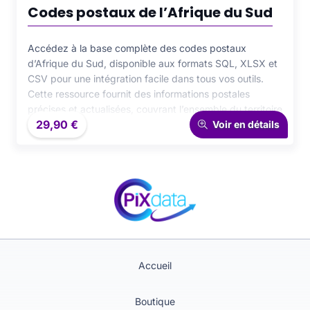
Codes postaux de l’Afrique du Sud
Accédez à la base complète des codes postaux
d’Afrique du Sud, disponible aux formats SQL, XLSX et
CSV pour une intégration facile dans tous vos outils.
Cette ressource fournit des informations postales
précises et actualisées, couvrant l’ensemble du territoire
29,90
€
sud-africain. Idéale pour les applications de logistique,
Voir en détails
e-commerce ou CRM, elle garantit une fiabilité optimale,
une organisation cohérente et une performance
renforcée pour tous vos projets nécessitant des
données postales fiables.
Accueil
Boutique