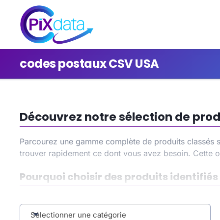
codes postaux CSV USA
Découvrez notre sélection de prod
Parcourez une gamme complète de produits classés so
trouver rapidement ce dont vous avez besoin. Cette o
Pourquoi choisir des produits identifi
En sélectionnant la catégorie
codes postaux CSV US
du temps dans vos recherches et de bénéficier d’une 
Sélectionner une catégorie