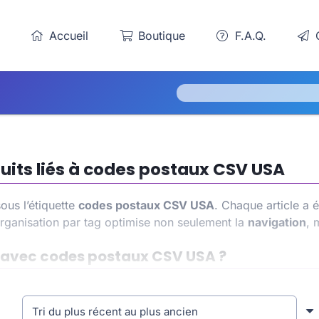
Accueil
Boutique
F.A.Q.
C
uits liés à codes postaux CSV USA
us l’étiquette
codes postaux CSV USA
. Chaque article a
rganisation par tag optimise non seulement la
navigation
, 
és avec codes postaux CSV USA ?
A
, vous accédez à une liste précise et ciblée. Cela vous p
expérience utilisateur améliorée. Cette approche contribue 