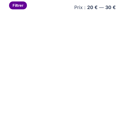
Prix
Prix
Filtrer
Prix :
20 €
—
30 €
min
max