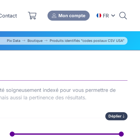
ontact
FR
Mon compte
Pix Data
Boutique
Produits identifiés “codes postaux CSV USA”
 été soigneusement indexé pour vous permettre de
mais aussi la pertinence des résultats.
Déplier
ermet de comparer les options disponibles, de gagner
également à renforcer le
référencement naturel