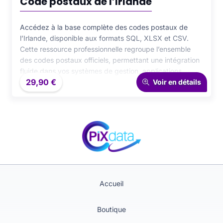
Code postaux de l’Irlande
Accédez à la base complète des codes postaux de
l’Irlande, disponible aux formats SQL, XLSX et CSV.
Cette ressource professionnelle regroupe l’ensemble
des codes postaux officiels, permettant une intégration
fluide dans vos systèmes de gestion, applications
29,90
€
logistiques ou outils d’analyse. Idéale pour garantir la
Voir en détails
fiabilité, la précision et la performance de vos données
géographiques et commerciales.
Accueil
Boutique