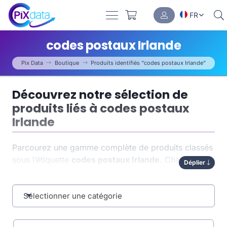
FR
codes postaux Irlande
Pix Data
Boutique
Produits identifiés “codes postaux Irlande”
Découvrez notre sélection de
produits liés à codes postaux
Irlande
Parcourez une gamme complète de produits classés
sous l’étiquette
codes postaux Irlande
. Chaque
Déplier
article a été soigneusement indexé pour vous
permettre de trouver rapidement ce dont vous avez
besoin. Cette organisation par tag optimise non
Sélectionner une catégorie
seulement la
navigation
, mais aussi la pertinence
des résultats.