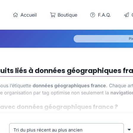
Accueil
Boutique
F.A.Q.
C
Pi
uits liés à données géographiques fr
us l’étiquette
données géographiques france
. Chaque ar
e organisation par tag optimise non seulement la
navigatio
és avec données géographiques france ?
 france
, vous accédez à une liste précise et ciblée. Cela
 d’une expérience utilisateur améliorée. Cette approche co