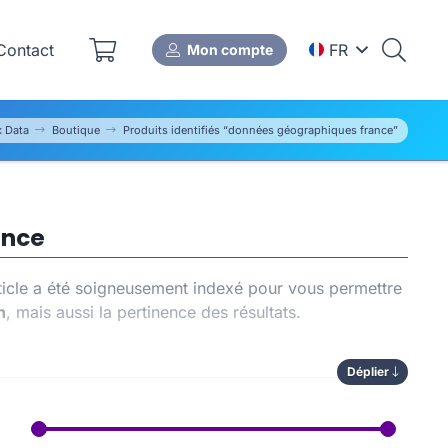
ontact
FR
Mon compte
x Data
Boutique
Produits identifiés “données géographiques france”
ance
ticle a été soigneusement indexé pour vous permettre
n
, mais aussi la pertinence des résultats.
Déplier
 vous permet de comparer les options disponibles, de
ntribue également à renforcer le
référencement