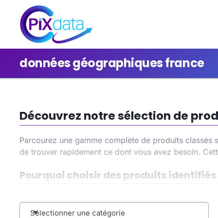
données géographiques france
Découvrez notre sélection de prod
Parcourez une gamme complète de produits classés so
de trouver rapidement ce dont vous avez besoin. Cett
Pourquoi choisir des produits identifi
En sélectionnant la catégorie
données géographiques
gagner du temps dans vos recherches et de bénéficier
Sélectionner une catégorie