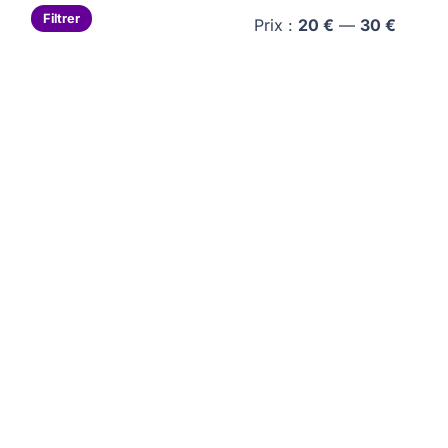
Prix
Prix
Filtrer
Prix :
20 €
—
30 €
min
max