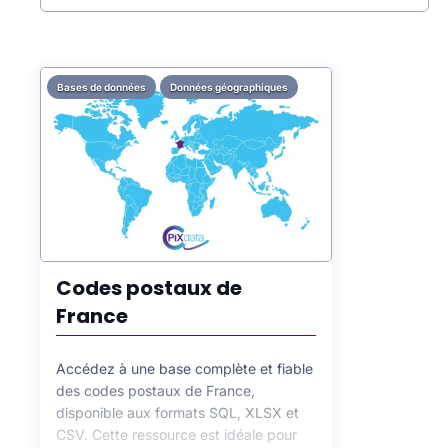
naturel (SEO)
de votre boutique en ligne.
Bases de données
Données géographiques
Codes postaux de
France
Accédez à une base complète et fiable
des codes postaux de France,
disponible aux formats SQL, XLSX et
CSV. Cette ressource est idéale pour