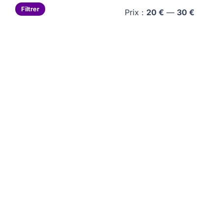
Prix
Prix
Filtrer
Prix :
20 €
—
30 €
min
max