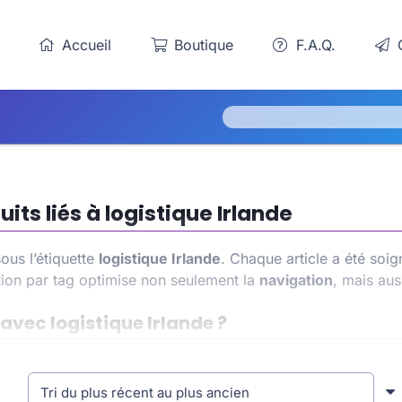
Accueil
Boutique
F.A.Q.
C
ts liés à logistique Irlande
us l’étiquette
logistique Irlande
. Chaque article a été so
ion par tag optimise non seulement la
navigation
, mais aus
 avec logistique Irlande ?
 accédez à une liste précise et ciblée. Cela vous permet d
érience utilisateur améliorée. Cette approche contribue éga