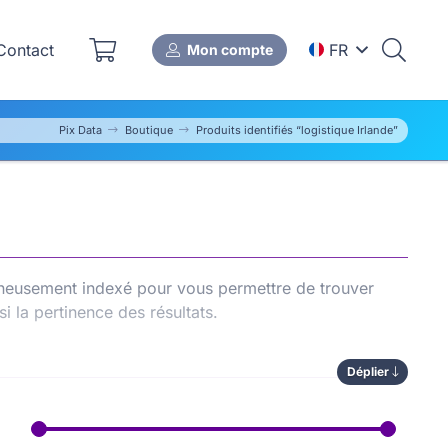
ontact
FR
Mon compte
Pix Data
Boutique
Produits identifiés “logistique Irlande”
igneusement indexé pour vous permettre de trouver
si la pertinence des résultats.
Déplier
e comparer les options disponibles, de gagner du
lement à renforcer le
référencement naturel (SEO)