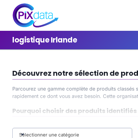
logistique Irlande
Découvrez notre sélection de produi
Parcourez une gamme complète de produits classés so
rapidement ce dont vous avez besoin. Cette organisat
Pourquoi choisir des produits identifiés
En sélectionnant la catégorie
logistique Irlande
, vous
temps dans vos recherches et de bénéficier d’une exp
Sélectionner une catégorie