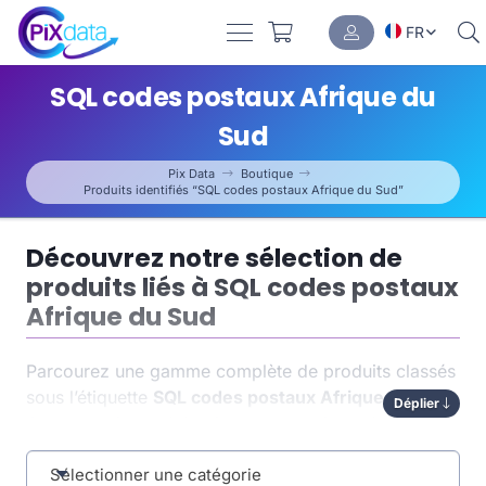
FR
SQL codes postaux Afrique du
Sud
Pix Data
Boutique
Produits identifiés “SQL codes postaux Afrique du Sud”
Découvrez notre sélection de
produits liés à SQL codes postaux
Afrique du Sud
Parcourez une gamme complète de produits classés
sous l’étiquette
SQL codes postaux Afrique du Sud
.
Déplier
Chaque article a été soigneusement indexé pour
vous permettre de trouver rapidement ce dont vous
avez besoin. Cette organisation par tag optimise non
Sélectionner une catégorie