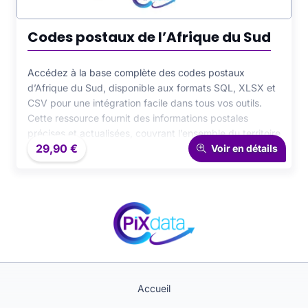
Codes postaux de l’Afrique du Sud
Accédez à la base complète des codes postaux
d’Afrique du Sud, disponible aux formats SQL, XLSX et
CSV pour une intégration facile dans tous vos outils.
Cette ressource fournit des informations postales
précises et actualisées, couvrant l’ensemble du territoire
29,90
€
sud-africain. Idéale pour les applications de logistique,
Voir en détails
e-commerce ou CRM, elle garantit une fiabilité optimale,
une organisation cohérente et une performance
renforcée pour tous vos projets nécessitant des
données postales fiables.
Accueil