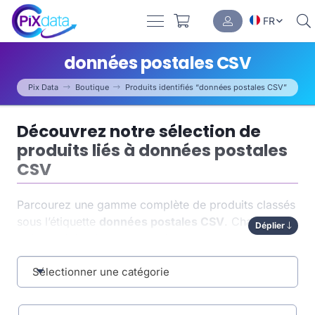
FR
données postales CSV
Pix Data
Boutique
Produits identifiés “données postales CSV”
Découvrez notre sélection de
produits liés à données postales
CSV
Parcourez une gamme complète de produits classés
sous l’étiquette
données postales CSV
. Chaque
Déplier
article a été soigneusement indexé pour vous
permettre de trouver rapidement ce dont vous avez
besoin. Cette organisation par tag optimise non
Sélectionner une catégorie
seulement la
navigation
, mais aussi la pertinence
des résultats.