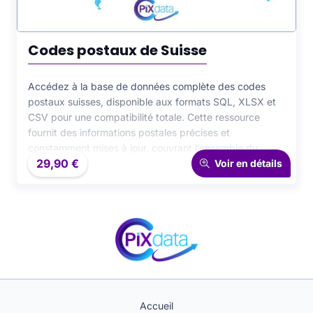
Codes postaux de Suisse
Accédez à la base de données complète des codes
postaux suisses, disponible aux formats SQL, XLSX et
CSV pour une compatibilité totale. Cette ressource
fournit des informations postales précises et
constamment mises à jour, couvrant l’ensemble du
29,90
€
territoire suisse. Idéale pour les applications de
Voir en détails
géolocalisation, d’analyse logistique ou de gestion CRM,
cette base de données offre une fiabilité et une
cohérence exemplaires, conçue pour les professionnels
exigeant exactitude et performance.
Accueil