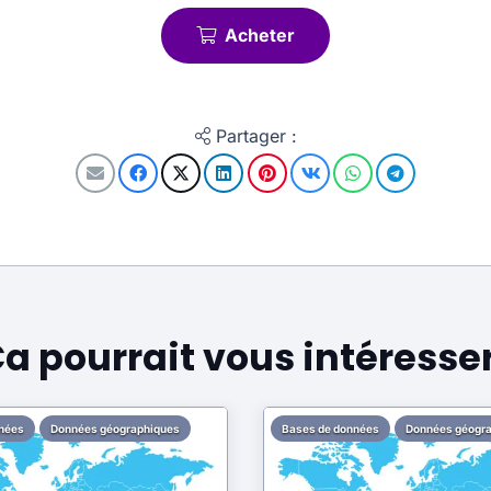
Acheter
Partager :
a pourrait vous intéresser
nées
Données géographiques
Bases de données
Données géogr