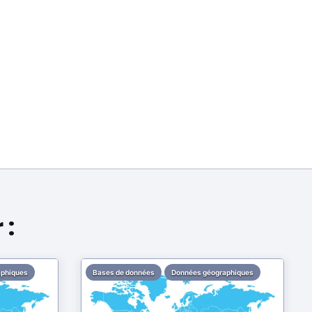
 :
aphiques
Bases de données
Données géographiques