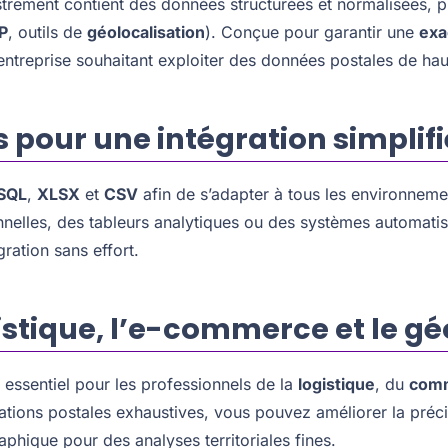
ement contient des données structurées et normalisées, pr
P
, outils de
géolocalisation
). Conçue pour garantir une
exa
 entreprise souhaitant exploiter des données postales de hau
 pour une intégration simplif
SQL
,
XLSX
et
CSV
afin de s’adapter à tous les environneme
nelles, des tableurs analytiques ou des systèmes automatis
gration sans effort.
gistique, l’e-commerce et le 
 essentiel pour les professionnels de la
logistique
, du
comm
ations postales exhaustives, vous pouvez améliorer la précis
aphique pour des analyses territoriales fines.