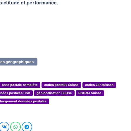
xactitude et performance
.
es géographiques
base postale complète
codes postaux Suisse
codes ZIP suisses
nées postales CSV
géolocalisation Suisse
PixData Suisse
chargement données postales