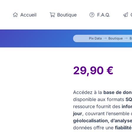
Accueil
Boutique
F.A.Q.
C
Pix Data
Boutique
B
29,90
€
Accédez à la
base de don
disponible aux formats
SQ
ressource fournit des
info
jour
, couvrant l’ensemble d
géolocalisation, d’analys
données offre une
fiabili