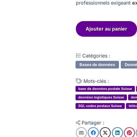
professionnels exigeant
e
Ajouter au panier
quantité
de
Codes
Catégories :
postaux
Bases de données
Donné
de
Suisse
Mots-clés :
base de données postale Suisse
données logistiques Suisse
don
SQL codes postaux Suisse
télé
Partager :